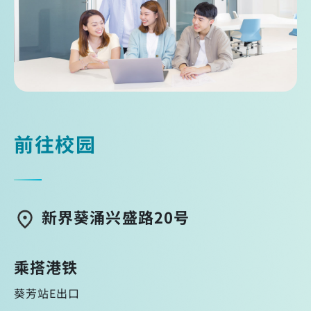
前往校园
新界葵涌兴盛路20号
乘搭港铁
葵芳站E出口