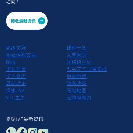
动向！
接收最新资讯
Footer
Footer Bottom
高级文凭
课程一览
基础课程文凭
入学网页
院校
联络招生处
毕业前景
恶劣天气上课安排
学习经历
免责声明
最新动态
隐私政策
探索 IVE
网站地图
VTC主页
无障碍网页
紧贴IVE最新资讯